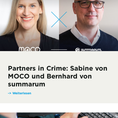
w
a
h
l
Partners in Crime: Sabine von
MOCO und Bernhard von
summarum
-> Weiterlesen