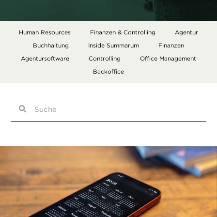
Human Resources
Finanzen & Controlling
Agentur
Buchhaltung
Inside Summarum
Finanzen
Agentursoftware
Controlling
Office Management
Backoffice
Die
Es gibt keine Vorschläge, da das Suchfeld leer ist.