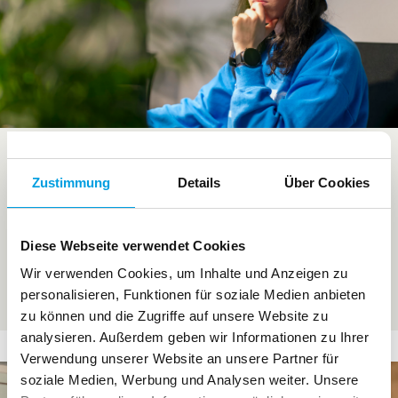
Schritt für Schritt zur
Zustimmung
Details
Über Cookies
passenden Agentursoftware:
So entgehst du typischen
Diese Webseite verwendet Cookies
Stolperfallen
Wir verwenden Cookies, um Inhalte und Anzeigen zu
personalisieren, Funktionen für soziale Medien anbieten
-> Weiterlesen
zu können und die Zugriffe auf unsere Website zu
analysieren. Außerdem geben wir Informationen zu Ihrer
Verwendung unserer Website an unsere Partner für
soziale Medien, Werbung und Analysen weiter. Unsere