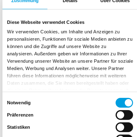
Zustimmung
Details
Über Cookies
Diese Webseite verwendet Cookies
Welche Auswirkungen hat
Wir verwenden Cookies, um Inhalte und Anzeigen zu
das AGG auf
personalisieren, Funktionen für soziale Medien anbieten zu
können und die Zugriffe auf unsere Website zu
Bewerbungsgespräche?
analysieren. Außerdem geben wir Informationen zu Ihrer
Verwendung unserer Website an unsere Partner für soziale
Medien, Werbung und Analysen weiter. Unsere Partner
führen diese Informationen möglicherweise mit weiteren
Daten zusammen, die Sie ihnen bereitgestellt haben oder
Dass du im Bewerbungsgespräch nicht nach
die sie im Rahmen Ihrer Nutzung der Dienste gesammelt
Schwangerschaft oder Kinderwunsch fragen darfst, ist
haben.
E
bekannt. Generell gelten hier ohnehin die guten alten
Notwendig
i
Small Talk-Regeln: Krankheit, Religion, Rasse, Politik un
n
Präferenzen
Lästereien sind tabu. Konzentriert euch deshalb auf die
w
Basics: die berufliche Qualifikation.
Statistiken
i
l