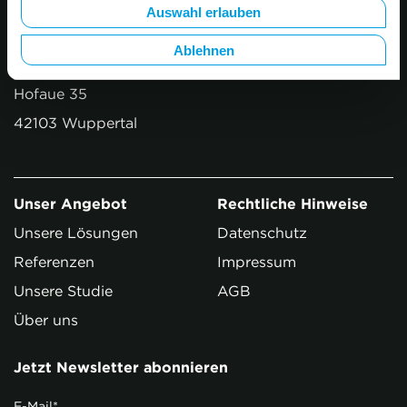
Auswahl erlauben
n
hello@summarum.com
g
Ablehnen
s
summarum GmbH
a
Hofaue 35
u
42103 Wuppertal
s
w
a
h
Unser Angebot
Rechtliche Hinweise
l
Unsere Lösungen
Datenschutz
Referenzen
Impressum
Unsere Studie
AGB
Über uns
Jetzt Newsletter abonnieren
E-Mail
*