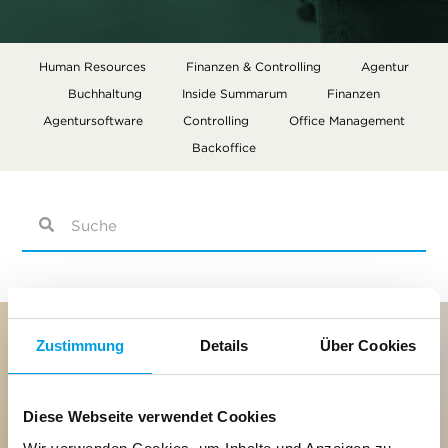
Human Resources
Finanzen & Controlling
Agentur
Buchhaltung
Inside Summarum
Finanzen
Agentursoftware
Controlling
Office Management
Backoffice
Die
Es gibt keine Vorschläge, da das Suchfeld leer ist.
Zustimmung
Details
Über Cookies
Diese Webseite verwendet Cookies