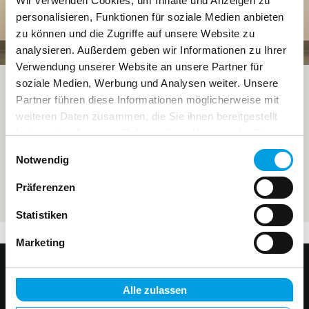
Wir verwenden Cookies, um Inhalte und Anzeigen zu
personalisieren, Funktionen für soziale Medien anbieten
zu können und die Zugriffe auf unsere Website zu
analysieren. Außerdem geben wir Informationen zu Ihrer
Verwendung unserer Website an unsere Partner für
soziale Medien, Werbung und Analysen weiter. Unsere
Partner führen diese Informationen möglicherweise mit
Arbeitsunfähigkeitsbescheini
weiteren Daten zusammen, die Sie ihnen bereitgestellt
gung (AU): Alles, was Du zum
haben oder die sie im Rahmen Ihrer Nutzung der Dienste
Thema Krankschreibung als
gesammelt haben.
E
Notwendig
Arbeitgeber:in wissen musst
i
n
Präferenzen
-> Weiterlesen
w
Statistiken
i
l
Marketing
l
i
g
Alle zulassen
Melde dich bei uns
u